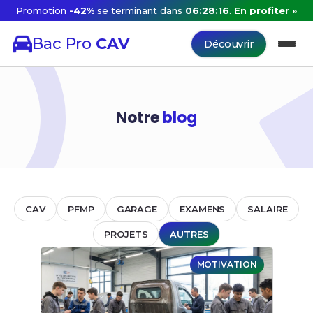
Promotion
-42%
se terminant dans
06:28:15
.
En profiter »
Bac Pro
CAV
Découvrir
Notre
blog
CAV
PFMP
GARAGE
EXAMENS
SALAIRE
PROJETS
AUTRES
MOTIVATION